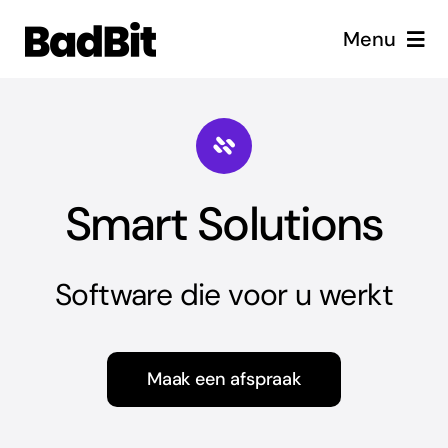
Skip
Menu
to
content
Diensten
Cases
Smart Solutions
Vacatures
Over ons
Software die voor u werkt
Maak een afspraak