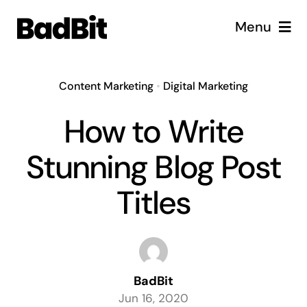
Skip
Menu
to
content
Diensten
Content Marketing
•
Digital Marketing
Cases
How to Write
Vacatures
Stunning Blog Post
Over ons
Titles
BadBit
Jun 16, 2020