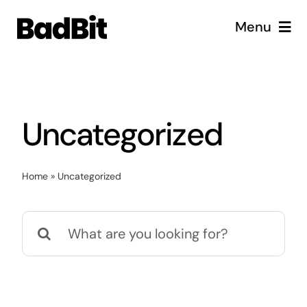
Skip
Menu
to
content
Diensten
Cases
Uncategorized
Vacatures
Home
»
Uncategorized
Over ons
Search
for: