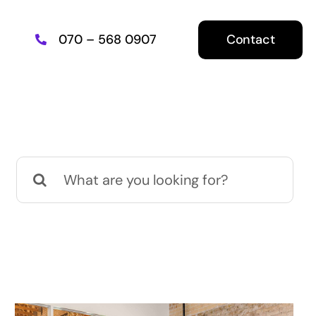
Contact
070 – 568 0907
E-Commerce
Search
for:
Een nieuwe webshop of meer
uit uw huidige halen?