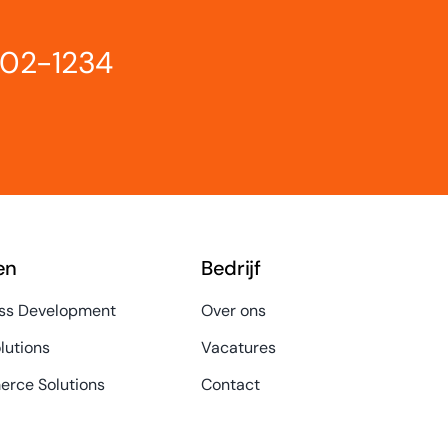
802-1234
en
Bedrijf
ss Development
Over ons
lutions
Vacatures
rce Solutions
Contact