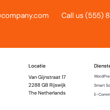
s@company.com
Call us
(555) 
Locatie
Dienst
WordPre
Van Gijnstraat 17
2288 GB Rijswijk
Smart So
The Netherlands
E-Comme