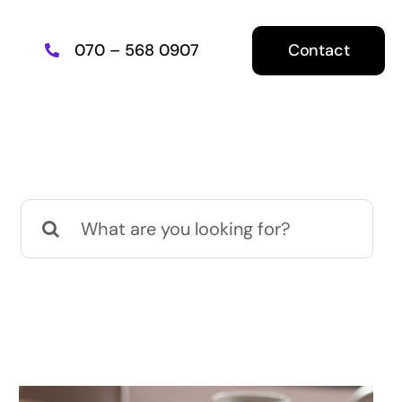
Contact
070 – 568 0907
E-Commerce
Search
for:
Een nieuwe webshop of meer
uit uw huidige halen?