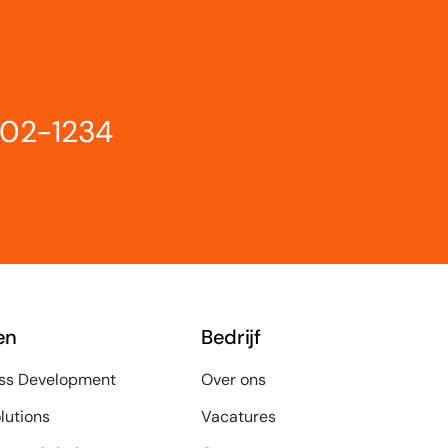
802-1234
en
Bedrijf
ss Development
Over ons
lutions
Vacatures