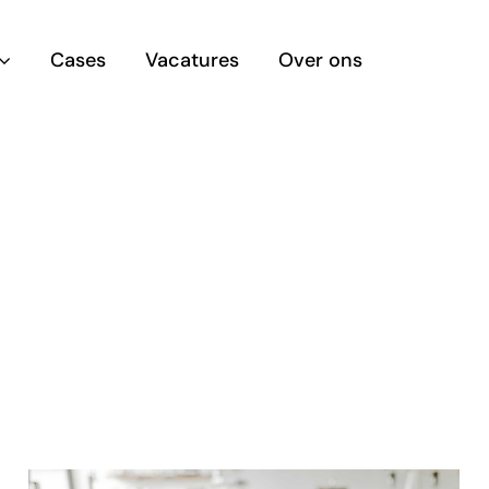
Cases
Vacatures
Over ons
t Solutions
WordPress
meer vrijheid nodig
Wij gaan verder waar
ndaard software?
WordPress stopt.