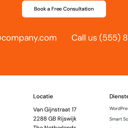
Book a Free Consultation
s@company.com
Call us
(555) 
Locatie
Dienst
WordPre
Van Gijnstraat 17
2288 GB Rijswijk
Smart So
The Netherlands