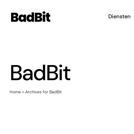
Skip
to
Diensten
content
BadBit
Smar
Heeft u 
Home
»
Archives for BadBit
dan sta